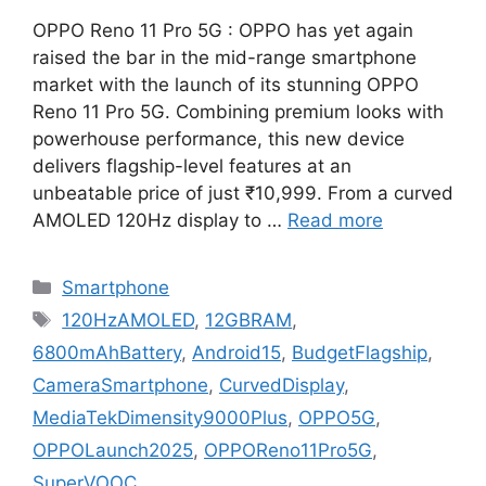
OPPO Reno 11 Pro 5G : OPPO has yet again
raised the bar in the mid-range smartphone
market with the launch of its stunning OPPO
Reno 11 Pro 5G. Combining premium looks with
powerhouse performance, this new device
delivers flagship-level features at an
unbeatable price of just ₹10,999. From a curved
AMOLED 120Hz display to …
Read more
Categories
Smartphone
Tags
120HzAMOLED
,
12GBRAM
,
6800mAhBattery
,
Android15
,
BudgetFlagship
,
CameraSmartphone
,
CurvedDisplay
,
MediaTekDimensity9000Plus
,
OPPO5G
,
OPPOLaunch2025
,
OPPOReno11Pro5G
,
SuperVOOC