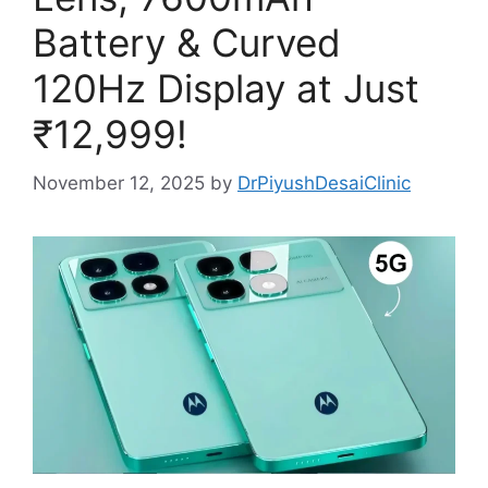
Battery & Curved
120Hz Display at Just
₹12,999!
November 12, 2025
by
DrPiyushDesaiClinic