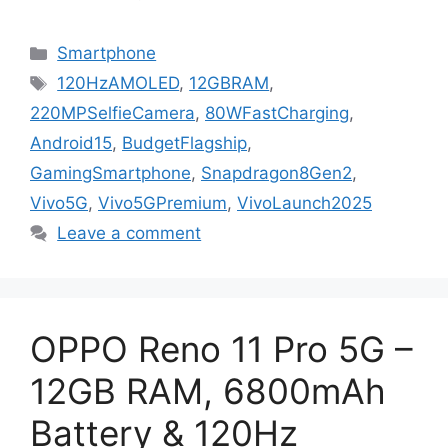
Categories
Smartphone
Tags
120HzAMOLED
,
12GBRAM
,
220MPSelfieCamera
,
80WFastCharging
,
Android15
,
BudgetFlagship
,
GamingSmartphone
,
Snapdragon8Gen2
,
Vivo5G
,
Vivo5GPremium
,
VivoLaunch2025
Leave a comment
OPPO Reno 11 Pro 5G –
12GB RAM, 6800mAh
Battery & 120Hz