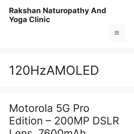
Skip
Rakshan Naturopathy And
to
Yoga Clinic
content
Menu
120HzAMOLED
Motorola 5G Pro
Edition – 200MP DSLR
Lens, 7600mAh