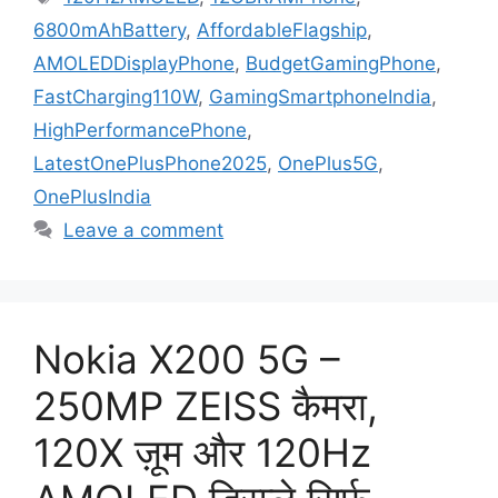
6800mAhBattery
,
AffordableFlagship
,
AMOLEDDisplayPhone
,
BudgetGamingPhone
,
FastCharging110W
,
GamingSmartphoneIndia
,
HighPerformancePhone
,
LatestOnePlusPhone2025
,
OnePlus5G
,
OnePlusIndia
Leave a comment
Nokia X200 5G –
250MP ZEISS कैमरा,
120X ज़ूम और 120Hz