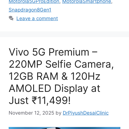
Motorola5GProEdition
,
MotorolaSmartphone
,
Snapdragon8Gen1
Leave a comment
Vivo 5G Premium –
220MP Selfie Camera,
12GB RAM & 120Hz
AMOLED Display at
Just ₹11,499!
November 12, 2025
by
DrPiyushDesaiClinic