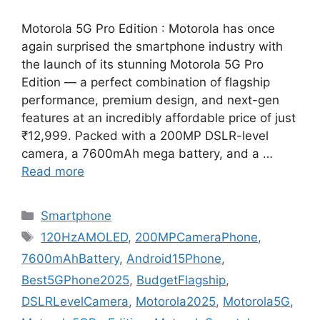
Motorola 5G Pro Edition : Motorola has once
again surprised the smartphone industry with
the launch of its stunning Motorola 5G Pro
Edition — a perfect combination of flagship
performance, premium design, and next-gen
features at an incredibly affordable price of just
₹12,999. Packed with a 200MP DSLR-level
camera, a 7600mAh mega battery, and a …
Read more
Categories
Smartphone
Tags
120HzAMOLED
,
200MPCameraPhone
,
7600mAhBattery
,
Android15Phone
,
Best5GPhone2025
,
BudgetFlagship
,
DSLRLevelCamera
,
Motorola2025
,
Motorola5G
,