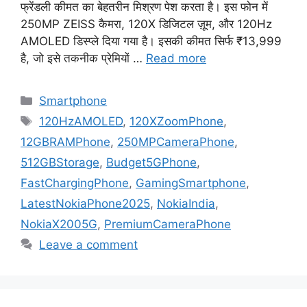
फ्रेंडली कीमत का बेहतरीन मिश्रण पेश करता है। इस फोन में
250MP ZEISS कैमरा, 120X डिजिटल ज़ूम, और 120Hz
AMOLED डिस्प्ले दिया गया है। इसकी कीमत सिर्फ ₹13,999
है, जो इसे तकनीक प्रेमियों …
Read more
Categories
Smartphone
Tags
120HzAMOLED
,
120XZoomPhone
,
12GBRAMPhone
,
250MPCameraPhone
,
512GBStorage
,
Budget5GPhone
,
FastChargingPhone
,
GamingSmartphone
,
LatestNokiaPhone2025
,
NokiaIndia
,
NokiaX2005G
,
PremiumCameraPhone
Leave a comment