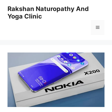
Skip
Rakshan Naturopathy And
to
Yoga Clinic
content
Menu