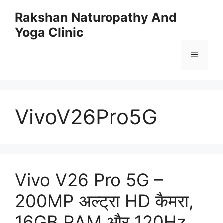
Skip
Rakshan Naturopathy And
to
Yoga Clinic
content
Menu
VivoV26Pro5G
Vivo V26 Pro 5G –
200MP अल्ट्रा HD कैमरा,
16GB RAM और 120Hz