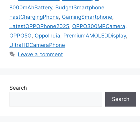
8000mAhBattery
,
BudgetSmartphone
,
FastChargingPhone
,
GamingSmartphone
,
LatestOPPOPhone2025
,
OPPO300MPCamera
,
OPPO5G
,
OppoIndia
,
PremiumAMOLEDDisplay
,
UltraHDCameraPhone
Leave a comment
Search
Search