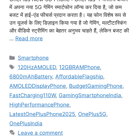
में अपना नया 5G गेमिंग स्मार्टफोन लॉन्च कर दिया है, जो कम
बजट में हाई-एंड फीचर्स प्रदान करता है। यह फोन विशेष रूप से
उन यूजर्स के लिए डिज़ाइन किया गया है जो गेमिंग, मल्टीटास्किंग
और वीडियो स्ट्रीमिंग का बेहतर अनुभव चाहते हैं, लेकिन बजट की
…
Read more
Categories
Smartphone
Tags
120HzAMOLED
,
12GBRAMPhone
,
6800mAhBattery
,
AffordableFlagship
,
AMOLEDDisplayPhone
,
BudgetGamingPhone
,
FastCharging110W
,
GamingSmartphoneIndia
,
HighPerformancePhone
,
LatestOnePlusPhone2025
,
OnePlus5G
,
OnePlusIndia
Leave a comment