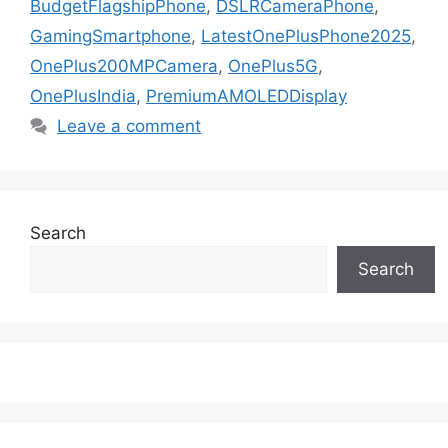
BudgetFlagshipPhone
,
DSLRCameraPhone
,
GamingSmartphone
,
LatestOnePlusPhone2025
,
OnePlus200MPCamera
,
OnePlus5G
,
OnePlusIndia
,
PremiumAMOLEDDisplay
Leave a comment
Search
Search