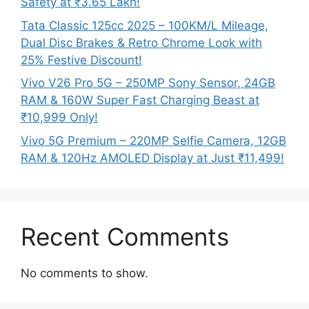
Safety at ₹3.65 Lakh!
Tata Classic 125cc 2025 – 100KM/L Mileage,
Dual Disc Brakes & Retro Chrome Look with
25% Festive Discount!
Vivo V26 Pro 5G – 250MP Sony Sensor, 24GB
RAM & 160W Super Fast Charging Beast at
₹10,999 Only!
Vivo 5G Premium – 220MP Selfie Camera, 12GB
RAM & 120Hz AMOLED Display at Just ₹11,499!
Recent Comments
No comments to show.