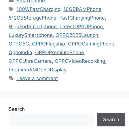
Smartphone
Tags
100WFastCharging
,
16GBRAMPhone
,
512GBStoragePhone
,
FastChargingPhone
,
HighEndSmartphone
,
LatestOPPOPhone
,
LuxurySmartphone
,
OPPO2025Launch
,
OPPO5G
,
OPPOFlagship
,
OPPOGamingPhone
,
OppoIndia
,
OPPOPremiumPhone
,
OPPOUltraCamera
,
OPPOVideoRecording
,
PremiumAMOLEDDisplay
Leave a comment
Search
Search