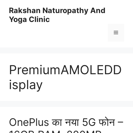
Skip
Rakshan Naturopathy And
to
Yoga Clinic
content
Menu
PremiumAMOLEDD
isplay
OnePlus का नया 5G फोन –