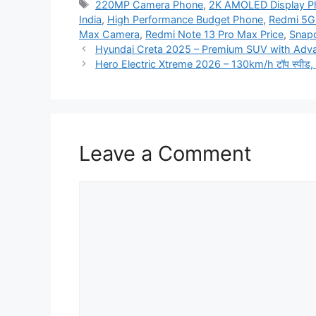
Tags
220MP Camera Phone
,
2K AMOLED Display P
India
,
High Performance Budget Phone
,
Redmi 5G
Max Camera
,
Redmi Note 13 Pro Max Price
,
Snap
Hyundai Creta 2025 – Premium SUV with Advan
Hero Electric Xtreme 2026 – 130km/h टॉप स्पीड, 180
Leave a Comment
Comment