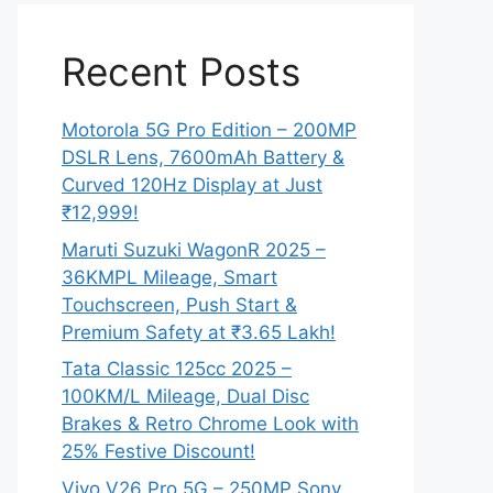
Recent Posts
Motorola 5G Pro Edition – 200MP
DSLR Lens, 7600mAh Battery &
Curved 120Hz Display at Just
₹12,999!
Maruti Suzuki WagonR 2025 –
36KMPL Mileage, Smart
Touchscreen, Push Start &
Premium Safety at ₹3.65 Lakh!
Tata Classic 125cc 2025 –
100KM/L Mileage, Dual Disc
Brakes & Retro Chrome Look with
25% Festive Discount!
Vivo V26 Pro 5G – 250MP Sony