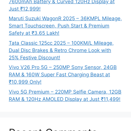
7600mAh Battery & Curved 120Hz Display at
Just ₹12,999!
Maruti Suzuki WagonR 2025 – 36KMPL Mileage,
Smart Touchscreen, Push Start & Premium
Safety at ₹3.65 Lakh!
Tata Classic 125cc 2025 – 100KM/L Mileage,
Dual Disc Brakes & Retro Chrome Look with
25% Festive Discount!
Vivo V26 Pro 5G – 250MP Sony Sensor, 24GB
RAM & 160W Super Fast Charging Beast at
₹10,999 Only!
Vivo 5G Premium – 220MP Selfie Camera, 12GB
RAM & 120Hz AMOLED Display at Just ₹11,499!