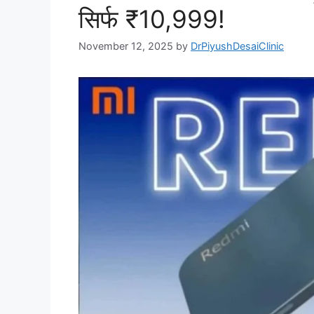
सिर्फ ₹10,999!
November 12, 2025
by
DrPiyushDesaiClinic