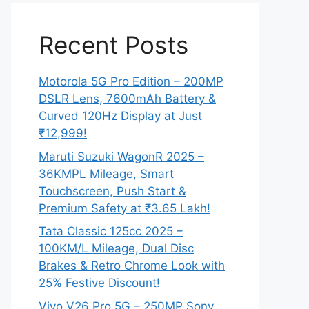
Recent Posts
Motorola 5G Pro Edition – 200MP
DSLR Lens, 7600mAh Battery &
Curved 120Hz Display at Just
₹12,999!
Maruti Suzuki WagonR 2025 –
36KMPL Mileage, Smart
Touchscreen, Push Start &
Premium Safety at ₹3.65 Lakh!
Tata Classic 125cc 2025 –
100KM/L Mileage, Dual Disc
Brakes & Retro Chrome Look with
25% Festive Discount!
Vivo V26 Pro 5G – 250MP Sony