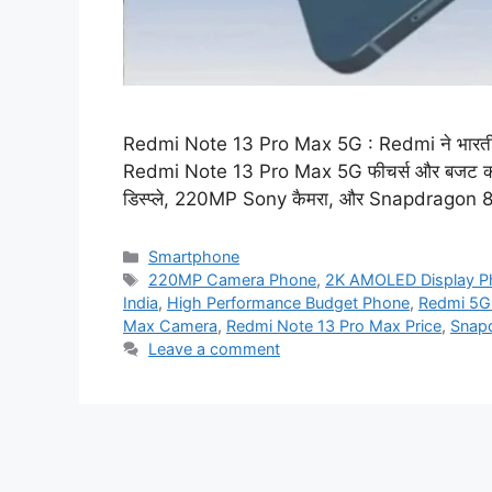
Redmi Note 13 Pro Max 5G : Redmi ने भारतीय स्मा
Redmi Note 13 Pro Max 5G फीचर्स और बजट का 
डिस्प्ले, 220MP Sony कैमरा, और Snapdragon 8s
Categories
Smartphone
Tags
220MP Camera Phone
,
2K AMOLED Display P
India
,
High Performance Budget Phone
,
Redmi 5G
Max Camera
,
Redmi Note 13 Pro Max Price
,
Snap
Leave a comment