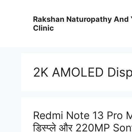
Skip
to
Rakshan Naturopathy And 
content
Clinic
2K AMOLED Disp
Redmi Note 13 Pro
डिस्प्ले और 220MP Sony 