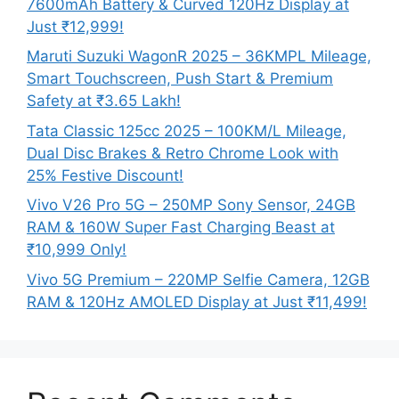
7600mAh Battery & Curved 120Hz Display at
Just ₹12,999!
Maruti Suzuki WagonR 2025 – 36KMPL Mileage,
Smart Touchscreen, Push Start & Premium
Safety at ₹3.65 Lakh!
Tata Classic 125cc 2025 – 100KM/L Mileage,
Dual Disc Brakes & Retro Chrome Look with
25% Festive Discount!
Vivo V26 Pro 5G – 250MP Sony Sensor, 24GB
RAM & 160W Super Fast Charging Beast at
₹10,999 Only!
Vivo 5G Premium – 220MP Selfie Camera, 12GB
RAM & 120Hz AMOLED Display at Just ₹11,499!