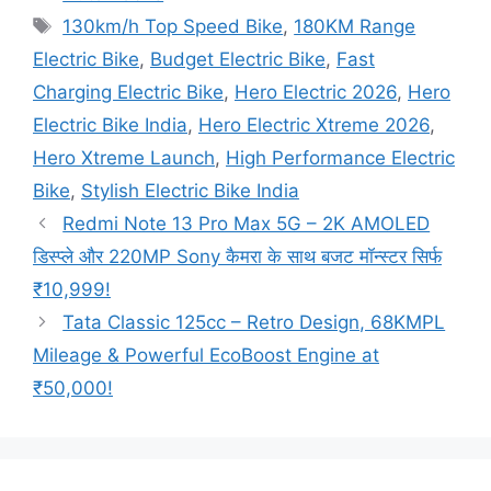
Tags
130km/h Top Speed Bike
,
180KM Range
Electric Bike
,
Budget Electric Bike
,
Fast
Charging Electric Bike
,
Hero Electric 2026
,
Hero
Electric Bike India
,
Hero Electric Xtreme 2026
,
Hero Xtreme Launch
,
High Performance Electric
Bike
,
Stylish Electric Bike India
Redmi Note 13 Pro Max 5G – 2K AMOLED
डिस्प्ले और 220MP Sony कैमरा के साथ बजट मॉन्स्टर सिर्फ
₹10,999!
Tata Classic 125cc – Retro Design, 68KMPL
Mileage & Powerful EcoBoost Engine at
₹50,000!