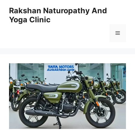
Skip
Rakshan Naturopathy And
to
Yoga Clinic
content
Menu