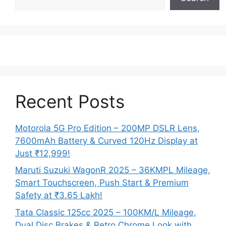
Recent Posts
Motorola 5G Pro Edition – 200MP DSLR Lens,
7600mAh Battery & Curved 120Hz Display at
Just ₹12,999!
Maruti Suzuki WagonR 2025 – 36KMPL Mileage,
Smart Touchscreen, Push Start & Premium
Safety at ₹3.65 Lakh!
Tata Classic 125cc 2025 – 100KM/L Mileage,
Dual Disc Brakes & Retro Chrome Look with