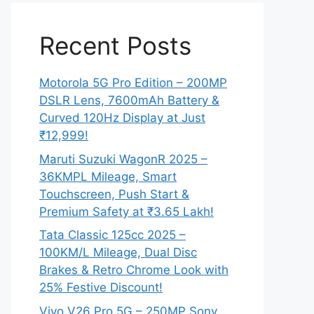
Recent Posts
Motorola 5G Pro Edition – 200MP
DSLR Lens, 7600mAh Battery &
Curved 120Hz Display at Just
₹12,999!
Maruti Suzuki WagonR 2025 –
36KMPL Mileage, Smart
Touchscreen, Push Start &
Premium Safety at ₹3.65 Lakh!
Tata Classic 125cc 2025 –
100KM/L Mileage, Dual Disc
Brakes & Retro Chrome Look with
25% Festive Discount!
Vivo V26 Pro 5G – 250MP Sony