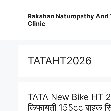
Skip
to
Rakshan Naturopathy And 
content
Clinic
TATAHT2026
TATA New Bike HT 20
किफायती 155cc बाइक सिर