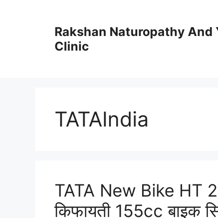
Skip
to
Rakshan Naturopathy And 
content
Clinic
TATAIndia
TATA New Bike HT 20
किफायती 155cc बाइक सिर