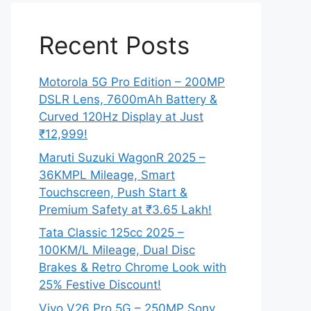
Recent Posts
Motorola 5G Pro Edition – 200MP
DSLR Lens, 7600mAh Battery &
Curved 120Hz Display at Just
₹12,999!
Maruti Suzuki WagonR 2025 –
36KMPL Mileage, Smart
Touchscreen, Push Start &
Premium Safety at ₹3.65 Lakh!
Tata Classic 125cc 2025 –
100KM/L Mileage, Dual Disc
Brakes & Retro Chrome Look with
25% Festive Discount!
Vivo V26 Pro 5G – 250MP Sony