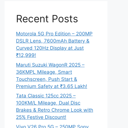
Recent Posts
Motorola 5G Pro Edition – 200MP
DSLR Lens, 7600mAh Battery &
Curved 120Hz Display at Just
₹12,999!
Maruti Suzuki WagonR 2025 –
36KMPL Mileage, Smart
Touchscreen, Push Start &
Premium Safety at ₹3.65 Lakh!
Tata Classic 125cc 2025 –
100KM/L Mileage, Dual Disc
Brakes & Retro Chrome Look with
25% Festive Discount!
Vivo V26 Pro 5G – 250MP Sony