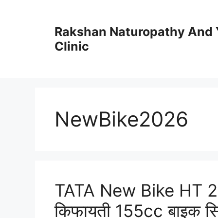
Skip
to
Rakshan Naturopathy And 
content
Clinic
NewBike2026
TATA New Bike HT 20
किफायती 155cc बाइक सिर