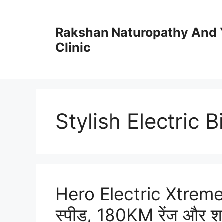
Skip
to
Rakshan Naturopathy And 
content
Clinic
Stylish Electric B
Hero Electric Xtrem
स्पीड, 180KM रेंज और शा