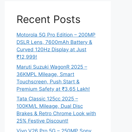
Recent Posts
Motorola 5G Pro Edition – 200MP
DSLR Lens, 7600mAh Battery &
Curved 120Hz Display at Just
₹12,999!
Maruti Suzuki WagonR 2025 –
36KMPL Mileage, Smart
Touchscreen, Push Start &
Premium Safety at ₹3.65 Lakh!
Tata Classic 125cc 2025 –
100KM/L Mileage, Dual Disc
Brakes & Retro Chrome Look with
25% Festive Discount!
Vivo V26 Pro 5G – 250MP Sony