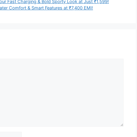
ur Fast Charging & Bold Sporty Look at Just ₹1,599!
ter Comfort & Smart Features at ₹7,400 EMI!