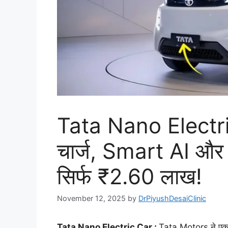
Tata Nano Electric
चार्ज, Smart AI औ
सिर्फ ₹2.60 लाख!
November 12, 2025
by
DrPiyushDesaiClinic
Tata Nano Electric Car :
Tata Motors ने एक बा