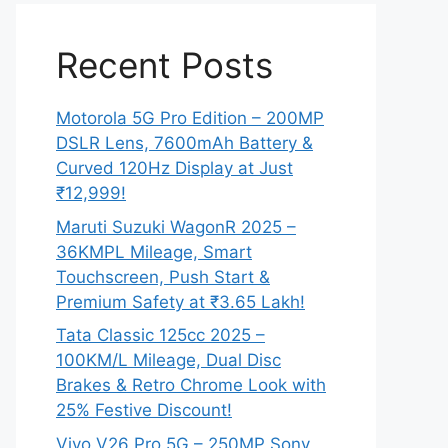
Recent Posts
Motorola 5G Pro Edition – 200MP
DSLR Lens, 7600mAh Battery &
Curved 120Hz Display at Just
₹12,999!
Maruti Suzuki WagonR 2025 –
36KMPL Mileage, Smart
Touchscreen, Push Start &
Premium Safety at ₹3.65 Lakh!
Tata Classic 125cc 2025 –
100KM/L Mileage, Dual Disc
Brakes & Retro Chrome Look with
25% Festive Discount!
Vivo V26 Pro 5G – 250MP Sony