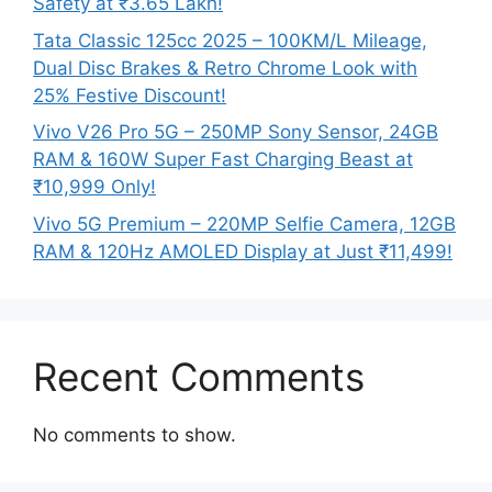
Safety at ₹3.65 Lakh!
Tata Classic 125cc 2025 – 100KM/L Mileage,
Dual Disc Brakes & Retro Chrome Look with
25% Festive Discount!
Vivo V26 Pro 5G – 250MP Sony Sensor, 24GB
RAM & 160W Super Fast Charging Beast at
₹10,999 Only!
Vivo 5G Premium – 220MP Selfie Camera, 12GB
RAM & 120Hz AMOLED Display at Just ₹11,499!
Recent Comments
No comments to show.