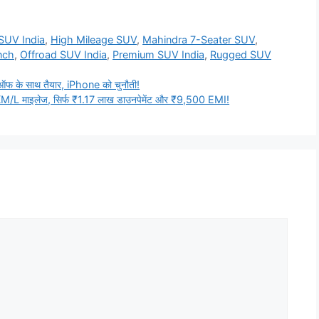
SUV India
,
High Mileage SUV
,
Mahindra 7-Seater SUV
,
nch
,
Offroad SUV India
,
Premium SUV India
,
Rugged SUV
 के साथ तैयार, iPhone को चुनौती!
/L माइलेज, सिर्फ ₹1.17 लाख डाउनपेमेंट और ₹9,500 EMI!