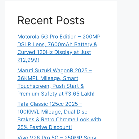
Recent Posts
Motorola 5G Pro Edition – 200MP
DSLR Lens, 7600mAh Battery &
Curved 120Hz Display at Just
₹12,999!
Maruti Suzuki WagonR 2025 –
36KMPL Mileage, Smart
Touchscreen, Push Start &
Premium Safety at ₹3.65 Lakh!
Tata Classic 125cc 2025 –
100KM/L Mileage, Dual Disc
Brakes & Retro Chrome Look with
25% Festive Discount!
Vivo V26 Pro 5G – 250MP Sony