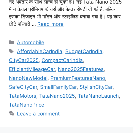
नए अवतार के साथ लॉन्च हो चुकी है। नई Tata Nano 2025
में न केवल प्रीमियम फीचर्स और बेहतर सेफ्टी दी गई है, बल्कि
इसका डिजाइन भी मॉडर्न और स्टाइलिश बनाया गया है। यह कार
छोटे परिवारों …
Read more
Categories
Automobile
Tags
AffordableCarIndia
,
BudgetCarIndia
,
CityCar2025
,
CompactCarIndia
,
EfficientMileageCar
,
Nano2025Features
,
NanoNewModel
,
PremiumFeaturesNano
,
SafeCityCar
,
SmallFamilyCar
,
StylishCityCar
,
TataMotors
,
TataNano2025
,
TataNanoLaunch
,
TataNanoPrice
Leave a comment