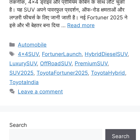
तकनीक, 4×4 ड्राइव और प्रीमियम केबिन के साथ लौट चुकी
है। यह SUV अपने पावरफुल प्रदर्शन, ऑफ-रोड क्षमताओं और
लग्ज़री फीचर्स के लिए जानी जाती है। नई Fortuner 2025 ने
इसे और भी बेहतर बना दिया …
Read more
Categories
Automobile
Tags
4x4SUV
,
FortunerLaunch
,
HybridDieselSUV
,
LuxurySUV
,
OffRoadSUV
,
PremiumSUV
,
SUV2025
,
ToyotaFortuner2025
,
ToyotaHybrid
,
ToyotaIndia
Leave a comment
Search
Search