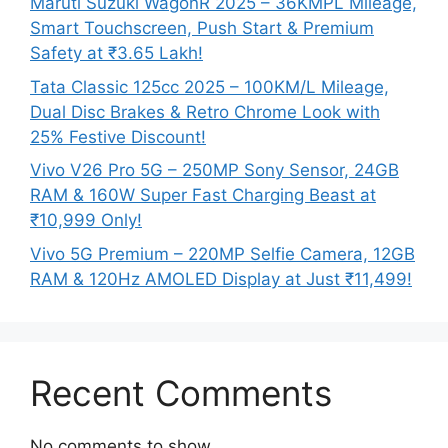
Maruti Suzuki WagonR 2025 – 36KMPL Mileage,
Smart Touchscreen, Push Start & Premium
Safety at ₹3.65 Lakh!
Tata Classic 125cc 2025 – 100KM/L Mileage,
Dual Disc Brakes & Retro Chrome Look with
25% Festive Discount!
Vivo V26 Pro 5G – 250MP Sony Sensor, 24GB
RAM & 160W Super Fast Charging Beast at
₹10,999 Only!
Vivo 5G Premium – 220MP Selfie Camera, 12GB
RAM & 120Hz AMOLED Display at Just ₹11,499!
Recent Comments
No comments to show.