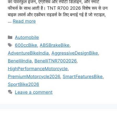
का पावरफुल इंजन, एग्रेसिव और स्पोर्टी डिज़ाइन, और स्मार्ट
फीचर्स के साथ आती है। TNT R700 2026 विशेष रूप से उन
बाइक लवर्स और एडवेंचर राइडर्स के लिए बनाई गई है जो स्टाइल,
…
Read more
Categories
Automobile
Tags
600ccBike
,
ABSBrakeBike
,
AdventureBikeIndia
,
AggressiveDesignBike
,
BenelliIndia
,
BenelliTNR7002026
,
HighPerformanceMotorcycle
,
PremiumMotorcycle2026
,
SmartFeaturesBike
,
SportBike2026
Leave a comment